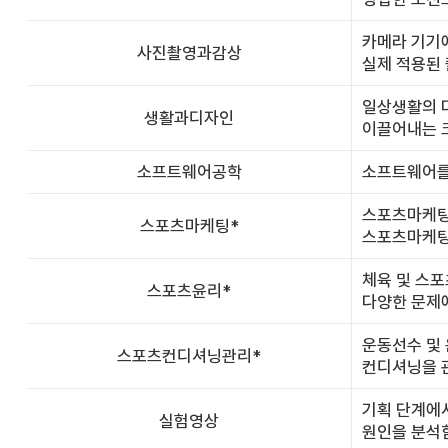
카메라 기기에
사진촬영과감상
실제 적용된 
일상생활의 
생활과디자인
이끌어내는 
소프트웨어공학
소프트웨어를
스포츠마케팅
스포츠마케팅*
스포츠마케팅
체육 및 스포
스포츠윤리*
다양한 문제
운동선수 및
스포츠컨디셔닝관리*
컨디셔닝을 관
기획 단계에서
실험영상
원인을 분석