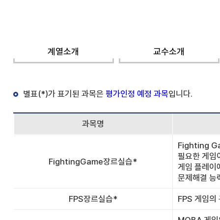
계열소개
교수소개
별표(*)가 표기된 과목은
평가인정 예정 과목
입니다.
과목명
Fightin
필요한 게임이
FightingGame장르실습*
게임 플레이에
문제해결 능
FPS장르실습*
FPS 게임의