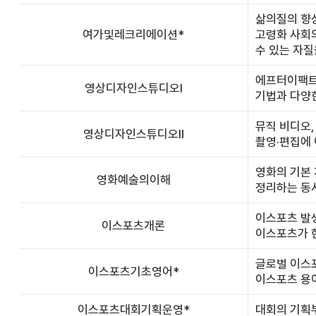
삶의질의 향상
여가및레크리에이션*
고령화 사회의
수 있는 자질
에프터이팩트(
영상디자인스튜디오Ⅰ
기법과 다양한
뮤직 비디오,
영상디자인스튜디오Ⅱ
촬영·편집에
영화의 기본 
영화예술의이해
정리하는 동시
이스포츠 발
이스포츠개론
이스포츠가 
글로벌 이스포
이스포츠기초영어*
이스포츠 용
이스포츠대회기획운영*
대회의 기획부