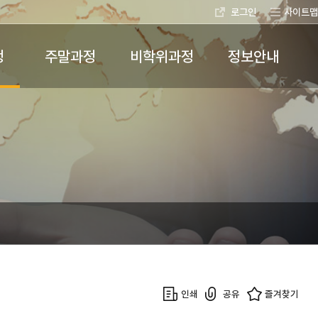
로그인
사이트맵
정
주말과정
비학위과정
정보안내
인쇄
공유
즐겨찾기