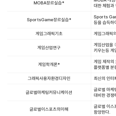
MOBA 게임
MOBA장르실습*
대한 체험과 
Sports 
SportsGame장르실습*
등을 습득하여
게임그래픽기초
게임그래픽의 
게임산업을 
게임산업연구
키우는등 게
게임 제작의 
게임학개론*
플랫폼별 분류
그래픽사용자환경디자인
최신의 인터페
글로벌 마케팅
글로벌마케팅커뮤니케이션
대비한 경쟁력
글로벌 이스
글로벌이스포츠의이해
함양한다.