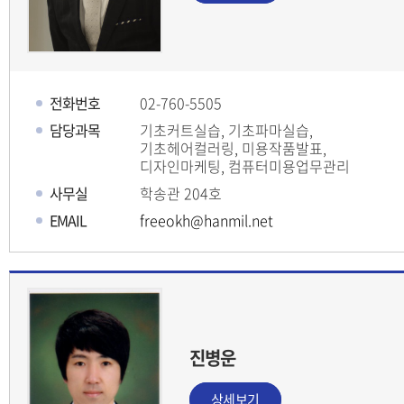
전화번호
02-760-5505
담당과목
기초커트실습, 기초파마실습,
기초헤어컬러링, 미용작품발표,
디자인마케팅, 컴퓨터미용업무관리
사무실
학송관 204호
EMAIL
freeokh@hanmil.net
진병운
상세보기