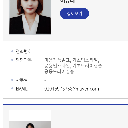
이유리
상세보기
전화번호
-
담당과목
미용작품발표, 기초업스타일,
응용업스타일, 기초드라이실습,
응용드라이실습
사무실
-
EMAIL
01045975768@naver.com