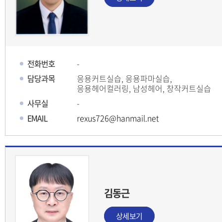
전화번호
-
담당과목
응용커트실습, 응용파마실습,
응용헤어컬러링, 남성헤어, 창작커트실습
사무실
-
EMAIL
rexus726@hanmail.net
김동근
상세보기