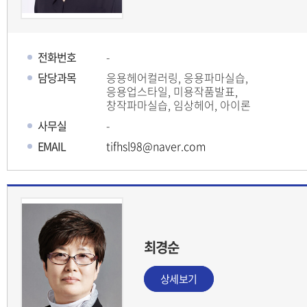
전화번호
-
담당과목
응용헤어컬러링, 응용파마실습,
응용업스타일, 미용작품발표,
창작파마실습, 임상헤어, 아이론
사무실
-
EMAIL
tifhsl98@naver.com
최경순
상세보기