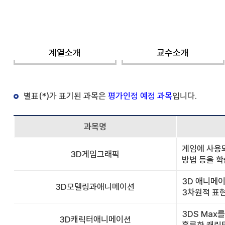
계열소개
교수소개
별표(*)가 표기된 과목은
평가인정 예정 과목
입니다.
과목명
게임에 사용되
3D게임그래픽
방법 등을 학
3D 애니메이
3D모델링과애니메이션
3차원적 표
3DS Max를
3D캐릭터애니메이션