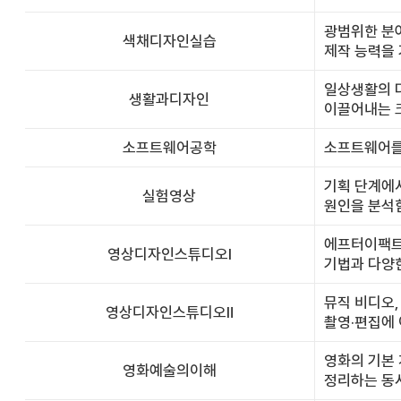
광범위한 분야
색채디자인실습
제작 능력을 
일상생활의 
생활과디자인
이끌어내는 
소프트웨어공학
소프트웨어를
기획 단계에서
실험영상
원인을 분석
에프터이팩트(
영상디자인스튜디오Ⅰ
기법과 다양한
뮤직 비디오,
영상디자인스튜디오Ⅱ
촬영·편집에
영화의 기본 
영화예술의이해
정리하는 동시