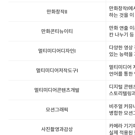
만화창작Ⅰ에서
만화창작Ⅱ
하는 것을 이
만화 연출 이
만화콘티뉴이티
칸 나누기 등
다양한 영상 
멀티미디어디자인Ⅰ
있는 능력을 
멀티미디어 저
멀티미디어저작도구Ⅰ
언어를 통한 
디지털 콘텐
멀티미디어콘텐츠개발
스토리텔링과 
비주얼 커뮤니
모션그래픽
병합한 모션
카메라 기기에
사진촬영과감상
실제 적용된 