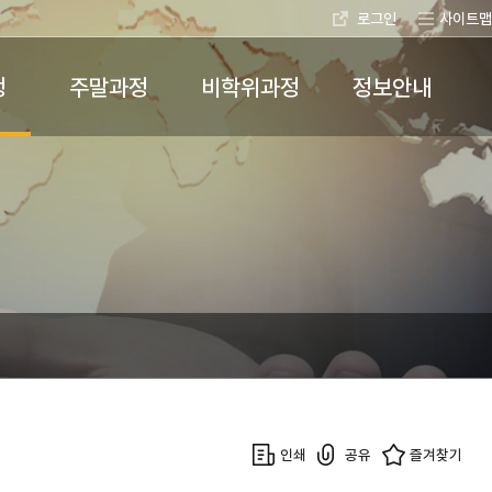
로그인
사이트맵
정
주말과정
비학위과정
정보안내
인쇄
공유
즐겨찾기