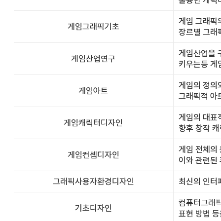
훌륭한 캐릭
게임 그래픽의
게임그래픽기초
장르별 그래
게임산업을 
게임산업연구
키우는등 게
게임의 정의와
게임아트
그래픽적 아
게임의 대표적
게임캐릭터디자인
향후 창작 
게임 전체의 
게임컨셉디자인
이와 관련된 
그래픽사용자환경디자인
최신의 인터페
컴퓨터그래픽 
기초디자인
표현 방법 등