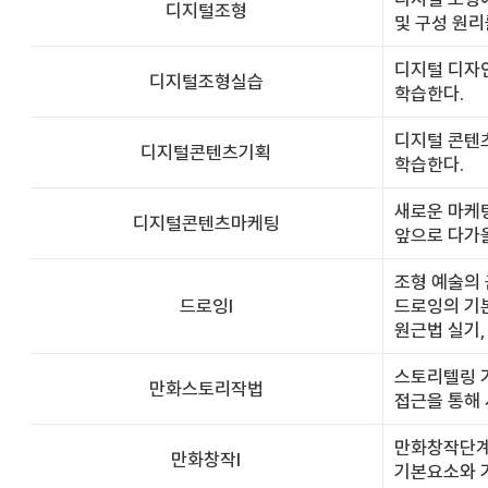
디지털조형
및 구성 원리
디지털 디자
디지털조형실습
학습한다.
디지털 콘텐
디지털콘텐츠기획
학습한다.
새로운 마케팅
디지털콘텐츠마케팅
앞으로 다가올
조형 예술의 
드로잉Ⅰ
드로잉의 기본
원근법 실기,
스토리텔링 
만화스토리작법
접근을 통해 
만화창작단계
만화창작Ⅰ
기본요소와 