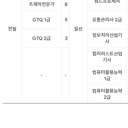
워드프로세서
츠제작전문가
8
GTQ 1급
5
유통관리사 2급
전필
일선
정보처리산업기
GTQ 2급
3
사
컬러리스트산업
기사
컴퓨터활용능력
-
-
1급
컴퓨터활용능력
2급