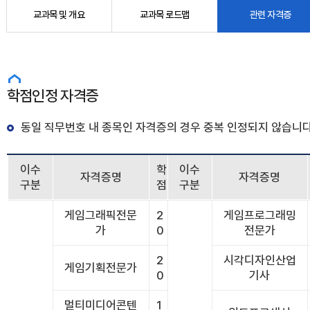
교과목 및 개요
교과목 로드맵
관련 자격증
학점인정 자격증
동일 직무번호 내 종목인 자격증의 경우 중복 인정되지 않습니다
이수
학
이수
자격증명
자격증명
구분
점
구분
게임그래픽전문
2
게임프로그래밍
가
0
전문가
2
시각디자인산업
게임기획전문가
0
기사
멀티미디어콘텐
1