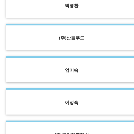
박명환
(주)산들푸드
엄미숙
이정숙