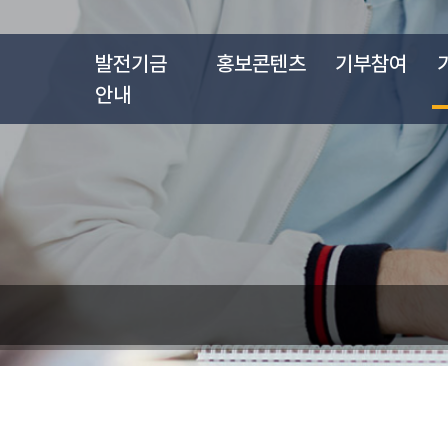
발전기금
홍보콘텐츠
기부참여
안내