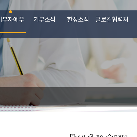
기부자예우
기부소식
한성소식
글로컬협력처
인쇄
공유
즐겨찾기