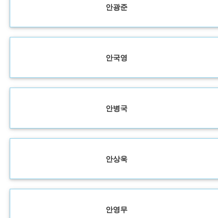
안광준
안국영
안병국
안상욱
안영무