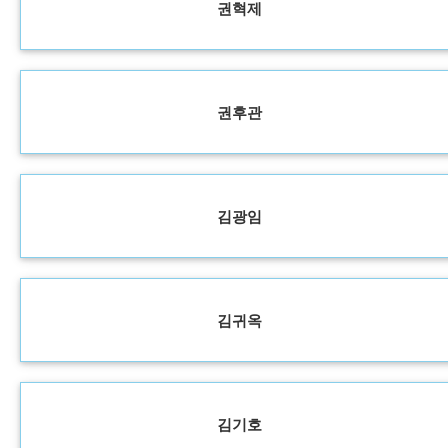
권혁제
권후관
김광임
김귀옥
김기호