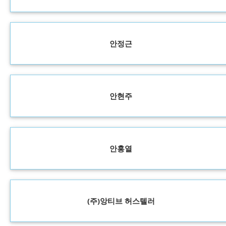
안정근
안현주
안홍열
(주)앙티브 허스텔러