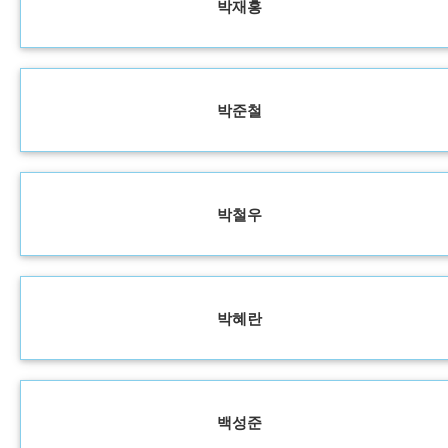
박재홍
박준철
박철우
박혜란
백성준