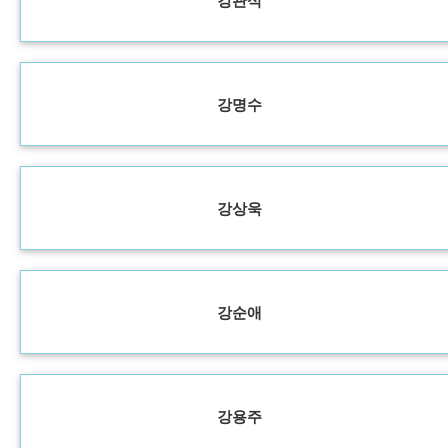
강관식
강명수
강상욱
강순애
강용주