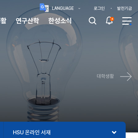
로그인
발전기금
LANGUAGE
생활
연구산학
한성소식
4
대학생활
HSU 온라인 서재