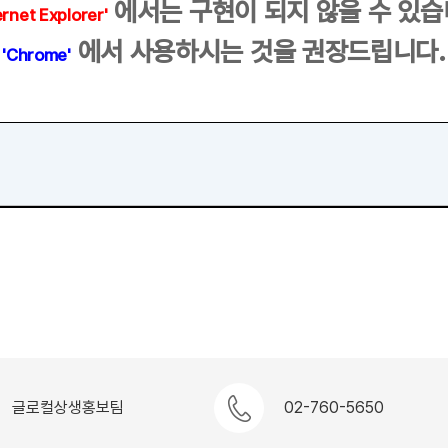
에서는 구현이 되지 않을 수 있습
e
r
n
e
t
E
x
p
l
o
r
e
r'
에서 사용하시는 것을 권장드립니다.
'
C
h
r
o
m
e'
글로컬상생홍보팀
02-760-5650