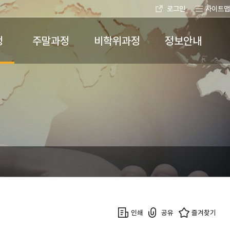
로그인
사이트맵
정
주말과정
비학위과정
정보안내
인쇄
공유
즐겨찾기