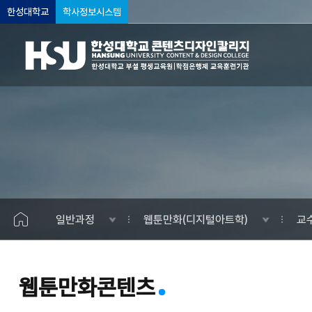
한성대학교
학사정보시스템
일반과정
웹툰만화(디지털아트학)
교
웹툰만화콘텐츠