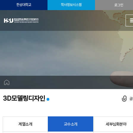
한성대학교
학사정보시스템
로그인
3D모델링디자인
계열소개
교수소개
세부심화분야