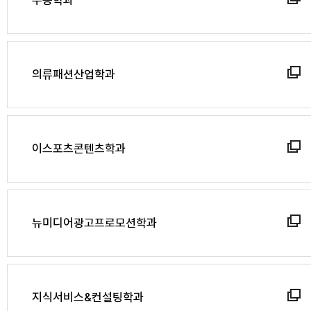
무용학과
의류패션산업학과
이스포츠콘텐츠학과
뉴미디어광고프로모션학과
지식서비스&컨설팅학과